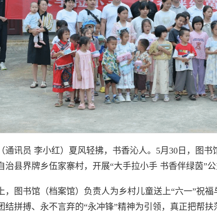
（通讯员 李小红）夏风轻拂，书香沁人。5月30日，图
自治县界牌乡伍家寨村，开展“大手拉小手 书香伴绿茵”
上，图书馆（档案馆）负责人为乡村儿童送上“六一”祝
团结拼搏、永不言弃的“永冲锋”精神为引领，真正把帮扶