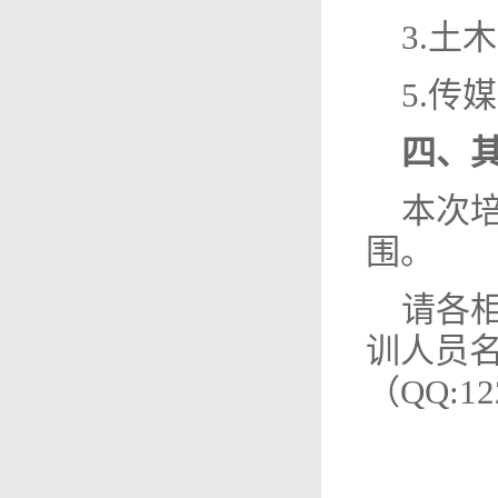
3.
土木
5.
传媒
四、
本次
围。
请各
训人员
（QQ:12