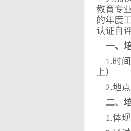
教育专
的年度
认证自
一、
1.时间
上）
2.地
二、
1.体