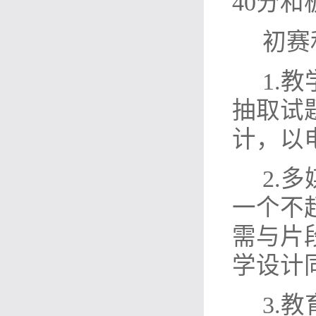
40
分和
初赛
1.
教
抽取试
计，以
2.
多
一个不
需与片
学设计
3.
教