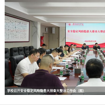
学校召开安全稳定风险隐患大排查大整治工作会（图）
学校召开第五次党代会“两委”工作报告征求意见座谈会（图）
学校组织收看庆祝中国共产党成立105周年大会直播（图）
学校举行庆祝中国共产党成立105周年暨“七一”表彰大会（图）
【毕业季】青春焕新 梦起新程 我校举行2026年毕业典礼暨学位授予
媒体聚焦