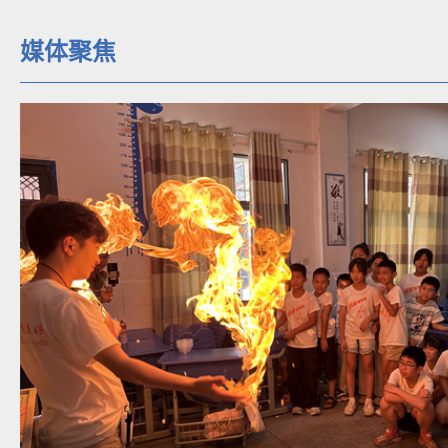
年轻人：对谈丨扎根地方，敢闯会创 ——湖南科
促”创新创业生态的探索之路
新湖南：青春“三下乡”丨湖南科
实地专访百年守墓红色故事