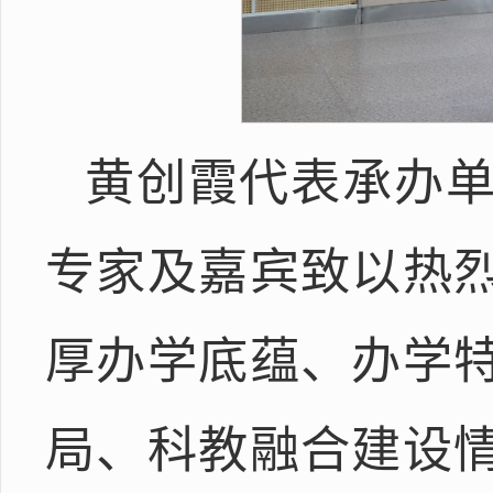
黄创霞代表承办
专家及嘉宾致以热
厚办学底蕴、办学
局、科教融合建设