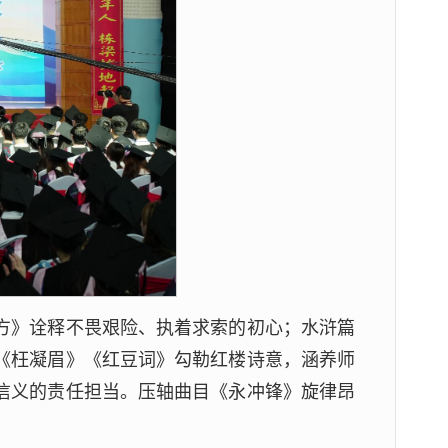
方》诠释不畏艰险、执着求索的初心；水浒篇
《枉凝眉》《红豆词》勾勒红楼诗意，涵养师
信义的责任担当。压轴曲目《永冲锋》旋律昂