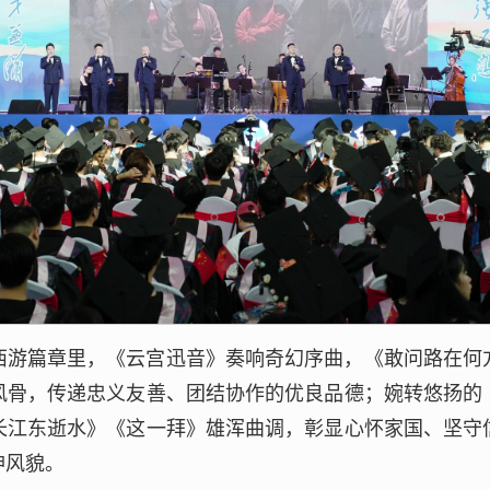
西游篇章里，《云宫迅音》奏响奇幻序曲，《敢问路在何
风骨，传递忠义友善、团结协作的优良品德；婉转悠扬的
长江东逝水》《这一拜》雄浑曲调，彰显心怀家国、坚守
神风貌。