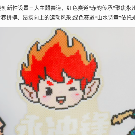
赛创新性设置三大主题赛道，红色赛道“赤韵传承”聚焦永
青春拼搏、昂扬向上的运动风采;绿色赛道“山水诗章”依