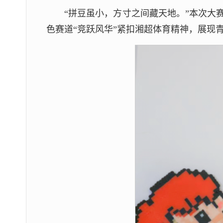
“拼豆虽小，方寸之间藏天地。”本次大
色赛道“竞跃风华”紧扣湘超体育精神，展现