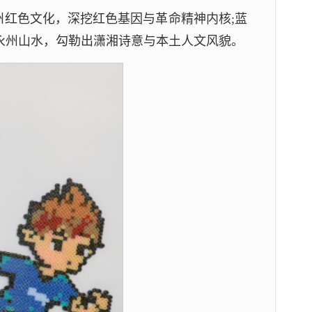
州红色文化，深挖红色基因与革命精神内核;蓝
托永州山水，勾勒出潇湘诗意与本土人文风貌。