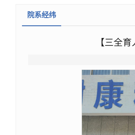
院系经纬
【三全育