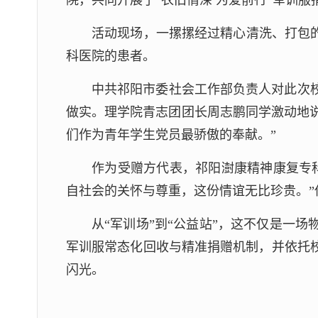
院，共同开展了“衣旧情深 为爱前行”军训服
活动现场，一摞摞经过精心清洗、打包
科医院的患者。
中共祁阳市委社会工作部负责人对此次
做实。理学院青志团团长周志鹏同学激动地说
们作为青年学生党员最骄傲的奉献。”
作为受赠方代表，祁阳澍康精神康复专
自社会的关怀与尊重，这份情谊无比珍贵。”
从“军训场”到“公益站”，这不仅是一
军训服常态化回收与精准捐赠机制，并依托
闪光。