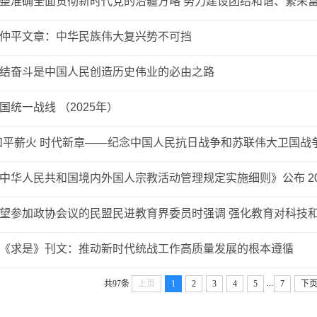
整准确全面贯彻新时代党的治疆方略 努力建设团结和谐、繁荣富裕
仲平文章：中华民族伟大复兴势不可挡
结奋斗是中国人民创造历史伟业的必由之路
国统一战线 （2025年）
和平薪火 时代新章——纪念中国人民抗日战争和苏联伟大卫国战争胜
中华人民共和国境内外国人宗教活动管理规定实施细则》公布 20
望参加政协会议的民盟民进教育界委员时强调 强化教育对科技和人
《求是》刊文：推动新时代统战工作高质量发展的根本遵循
...
共97条
上页
1
2
3
4
5
7
下