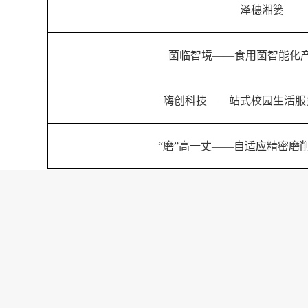
泽穗湘篓
菌临智境——食用菌智能化
嗨创科技——站式校园生活服
“磨”高一丈——自适应精密磨
常用链接 |
湖南招生考试信
地址：湖南省永州市零陵区杨梓塘路13