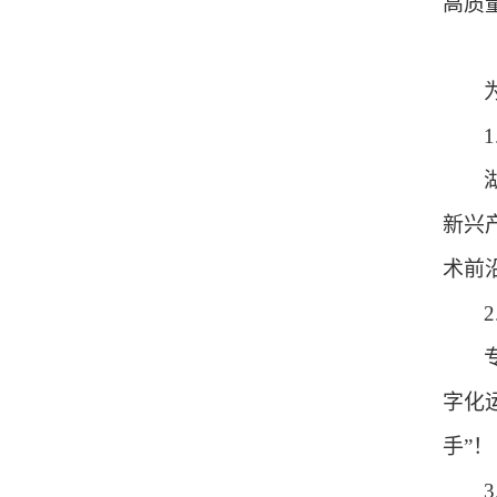
高质
1
新兴
术前
2
字化
手”！
3