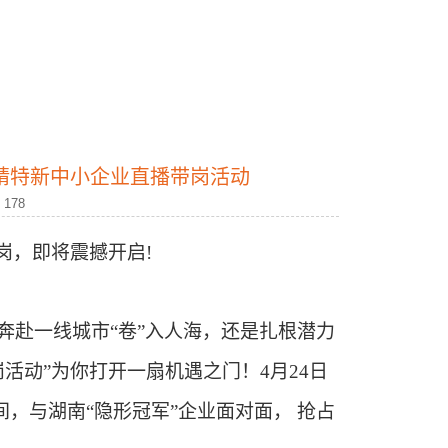
省专精特新中小企业直播带岗活动
：
178
岗，即将震撼开启
!
奔赴一线城市“卷”入人海，还是扎根潜力
岗活动”为你打开一扇机遇之门！
4
月
24
日
间，与湖南“隐形冠军”企业面对面， 抢占