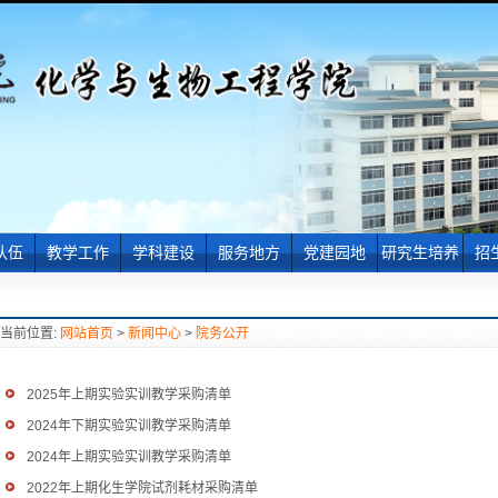
队伍
教学工作
学科建设
服务地方
党建园地
研究生培养
招
授
教学教改
科学研究
服务动态
组织机构
专业介绍
本
教授
专业培养方案
党员发展
通知公告
研
当前位置:
网站首页
>
新闻中心
>
院务公开
士
党员活动
导师简介
就
及助教
党员风采
培养方案
2025年上期实验实训教学采购清单
文档下载
2024年下期实验实训教学采购清单
2024年上期实验实训教学采购清单
2022年上期化生学院试剂耗材采购清单