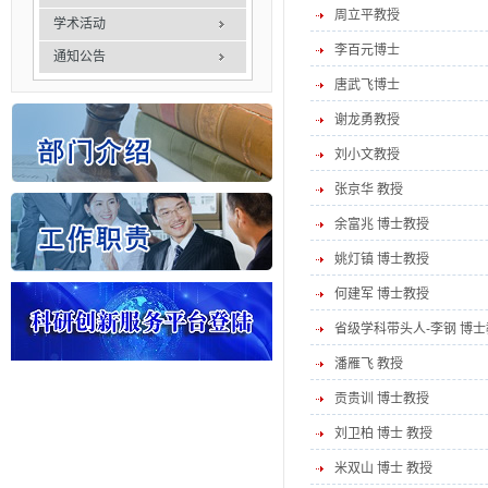
周立平教授
学术活动
李百元博士
通知公告
唐武飞博士
谢龙勇教授
刘小文教授
张京华 教授
余富兆 博士教授
姚灯镇 博士教授
何建军 博士教授
省级学科带头人-李钢 博
潘雁飞 教授
贡贵训 博士教授
刘卫柏 博士 教授
米双山 博士 教授