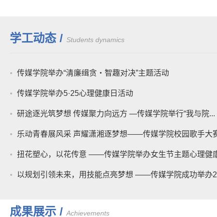
学工动态 /
Students dynamics
传媒学院举办“清廉缉贪・智趣对决”主题活动
传媒学院举办5·25心理健康日活动
研途逐光筑梦想 传媒聚力向远方 —传媒学院举行“我与院...
乐动青春展风采 声耀潇湘逐梦想——传媒学院校园歌手大赛.
扭花塑心，以花传意 ——传媒学院举办女生节主题心理健康.
以规划引领未来，用技能点亮梦想 ——传媒学院成功举办20.
成果展示 /
Achievements