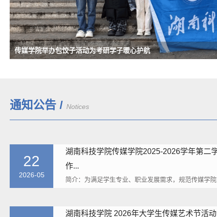
传媒学院举办包饺子活动为考研学子暖心护航
研途逐光筑梦想 传媒聚力向远方 —传媒学院举行“我与院长面对面
湖南科技学院2025年大学生传媒艺术节圆满落幕
数字赋活文脉：我院两支团队从省赛特等奖挺进全国总决赛并获奖
我校入选教育部专业大模型赋能AI+应用型大学建设项目院校
通知公告 /
Notices
湖南科技学院传媒学院2025-2026学年第
22
作...
2026-05
简介：为满足学生专业、职业发展需求，规范传媒学院
障转专业工作公平、公正、公开举行，根据《湖南科技学
湖南科技学院 2026年大学生传媒艺术节活