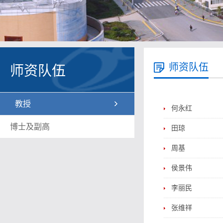
师资队伍
师资队伍
教授
何永红
博士及副高
田琼
周基
侯景伟
李丽民
张维祥