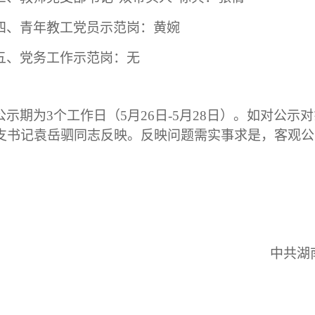
四、青年教工党员示范岗：黄婉
五、党务工作示范岗：无
公示期为
3
个工作日（
5
月
26
日
-5
月
28
日）。如对公
示对
支书记袁岳驷同志反映。反映问题需实事求是，客观公
中共湖