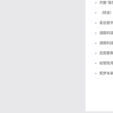
共推“我
（转发）
袁岳驷
湖南科技
湖南科技
双周聚焦
经管院湾
筑梦未